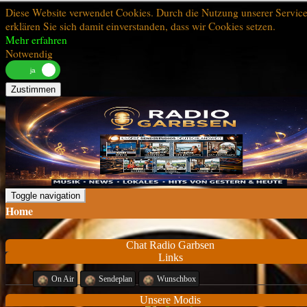
Diese Website verwendet Cookies. Durch die Nutzung unserer Servic
erklären Sie sich damit einverstanden, dass wir Cookies setzen.
Mehr erfahren
Notwendig
Zustimmen
Toggle navigation
Home
Chat Radio Garbsen
Links
On Air
Sendeplan
Wunschbox
Unsere Modis