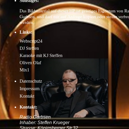
Sonstiges:
Das Bildmaterial auf dieser HP ist geistiges Eigentum von R
Garbsen, und darf nur auf Anfrage kopiert oder weiter verbre
werden.
Links:
Webscript24
DJ Steffen
Karaoke mit KJ Steffen
Oliven Olaf
Mix1
Datenschutz
Impressum
Kontakt
Kontakt:
Radio Garbsen
Inhaber: Steffen Krueger
Strasse: Königsberger Str.32