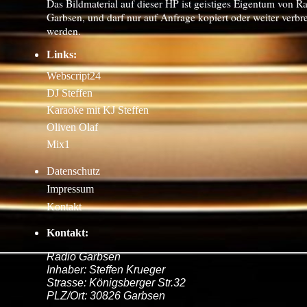
Das Bildmaterial auf dieser HP ist geistiges Eigentum von R
Garbsen, und darf nur auf Anfrage kopiert oder weiter verbre
werden.
Links:
Webscript24
DJ Steffen
Karaoke mit KJ Steffen
Oliven Olaf
Mix1
Datenschutz
Impressum
Kontakt
Kontakt:
Radio Garbsen
Inhaber: Steffen Krueger
Strasse: Königsberger Str.32
PLZ/Ort: 30826 Garbsen