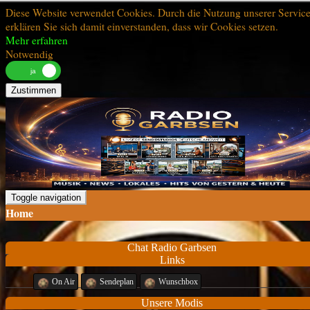
Diese Website verwendet Cookies. Durch die Nutzung unserer Servic
erklären Sie sich damit einverstanden, dass wir Cookies setzen.
Mehr erfahren
Notwendig
Zustimmen
Toggle navigation
Home
Chat Radio Garbsen
Links
On Air
Sendeplan
Wunschbox
Unsere Modis