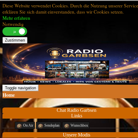
Diese Website verwendet Cookies. Durch die Nutzung unserer Servic
erklären Sie sich damit einverstanden, dass wir Cookies setzen.
Mehr erfahren
Notwendig
Zustimmen
Toggle navigation
Home
Chat Radio Garbsen
Links
On Air
Sendeplan
Wunschbox
Unsere Modis