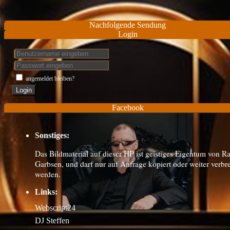
Nachfolgende Sendung
Login
angemeldet bleiben?
Login
Facebook
Sonstiges:
Das Bildmaterial auf dieser HP ist geistiges Eigentum von R
Garbsen, und darf nur auf Anfrage kopiert oder weiter verbre
werden.
Links:
Webscript24
DJ Steffen