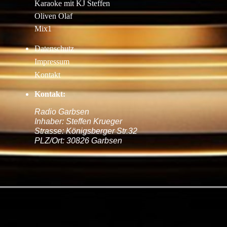
Karaoke mit KJ Steffen
Oliven Olaf
Mix1
Datenschutz
Impressum
Kontakt
Kontakt:
Radio Garbsen
Inhaber: Steffen Krueger
Strasse: Königsberger Str.32
PLZ/Ort: 30826 Garbsen