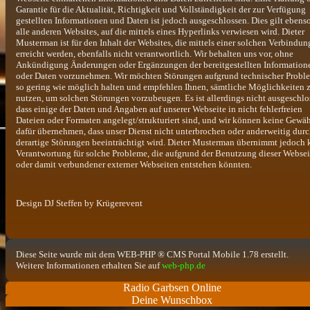
Garantie für die Aktualität, Richtigkeit und Vollständigkeit der zur Verfügung
gestellten Informationen und Daten ist jedoch ausgeschlossen. Dies gilt ebenso
alle anderen Websites, auf die mittels eines Hyperlinks verwiesen wird. Dieter
Musterman ist für den Inhalt der Websites, die mittels einer solchen Verbindun
erreicht werden, ebenfalls nicht verantwortlich. Wir behalten uns vor, ohne
Ankündigung Änderungen oder Ergänzungen der bereitgestellten Information
oder Daten vorzunehmen. Wir möchten Störungen aufgrund technischer Probl
so gering wie möglich halten und empfehlen Ihnen, sämtliche Möglichkeiten 
nutzen, um solchen Störungen vorzubeugen. Es ist allerdings nicht ausgeschlo
dass einige der Daten und Angaben auf unserer Webseite in nicht fehlerfreien
Dateien oder Formaten angelegt/strukturiert sind, und wir können keine Gewä
dafür übernehmen, dass unser Dienst nicht unterbrochen oder anderweitig dur
derartige Störungen beeinträchtigt wird. Dieter Musterman übernimmt jedoch 
Verantwortung für solche Probleme, die aufgrund der Benutzung dieser Websei
oder damit verbundener externer Webseiten entstehen könnten.
Design DJ Steffen by Krügerevent
Diese Seite wurde mit dem WEB-PHP ® CMS Portal Mobile 1.78 erstellt.
Weitere Informationen erhalten Sie auf
web-php.de
Radio Garbsen Online
Deine Wunschbox