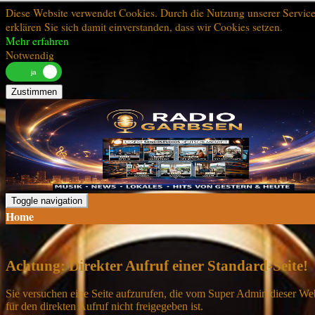
Diese Website verwendet Cookies. Durch die Nutzung unserer Servic
erklären Sie sich damit einverstanden, dass wir Cookies setzen.
Mehr erfahren
Notwendig
Zustimmen
Toggle navigation
Home
Achtung: Direkter Aufruf einer Standard-Seite!
Sie versuchen eine Seite aufzurufen, die vom Super Admin dieser We
für den direkten Aufruf nicht freigegeben ist.