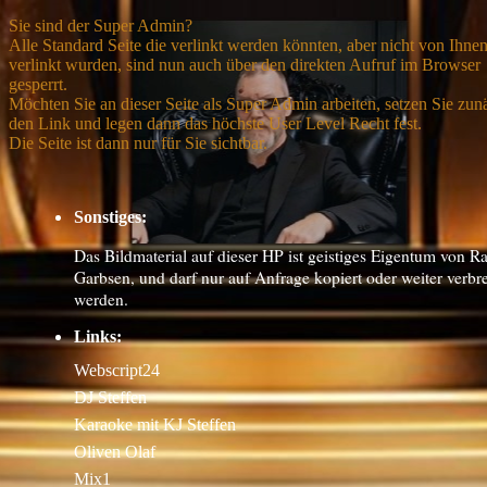
Sie sind der Super Admin?
Alle Standard Seite die verlinkt werden könnten, aber nicht von Ihne
verlinkt wurden, sind nun auch über den direkten Aufruf im Browser
gesperrt.
Möchten Sie an dieser Seite als Super Admin arbeiten, setzen Sie zun
den Link und legen dann das höchste User Level Recht fest.
Die Seite ist dann nur für Sie sichtbar.
Sonstiges:
Das Bildmaterial auf dieser HP ist geistiges Eigentum von R
Garbsen, und darf nur auf Anfrage kopiert oder weiter verbre
werden.
Links:
Webscript24
DJ Steffen
Karaoke mit KJ Steffen
Oliven Olaf
Mix1